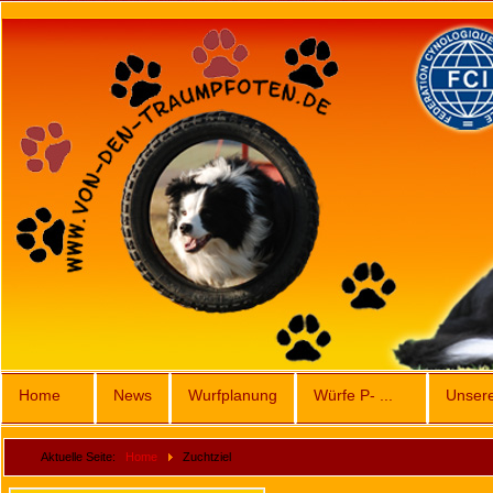
Home
News
Wurfplanung
Würfe P- ...
Unser
Aktuelle Seite:
Home
Zuchtziel