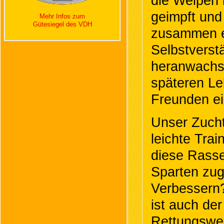
die Welpen 
geimpft und
Mehr Infos zum
Gütesiegel des VDH
zusammen ei
Selbstverst
heranwachse
späteren Le
Freunden ei
Unser Zucht
leichte Trai
diese Rasse
Sparten zug
Verbessern? 
ist auch de
Rettungswes