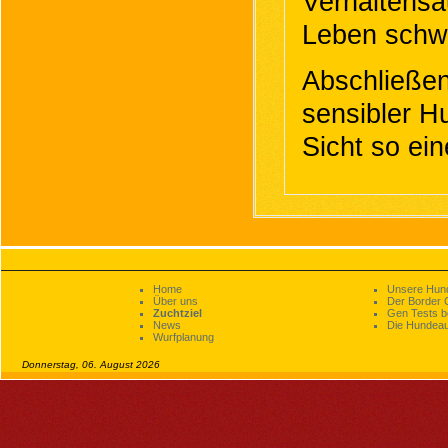
Verhaltensa
Leben schw
Abschließen
sensibler H
Sicht so ein
Home
Unsere Hun
Über uns
Der Border C
Zuchtziel
Gen Tests be
News
Die Hundeau
Wurfplanung
Donnerstag, 06. August 2026