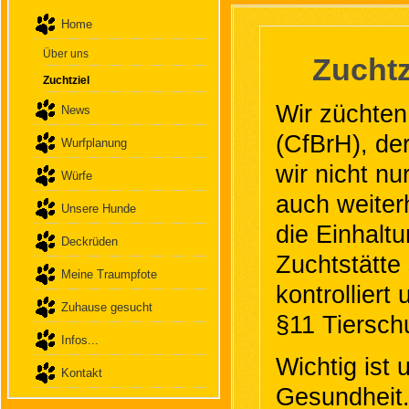
Home
Über uns
Zuchtz
Zuchtziel
Wir züchten
News
(CfBrH), de
Wurfplanung
wir nicht n
Würfe
auch weiter
Unsere Hunde
die Einhaltu
Deckrüden
Zuchtstätte
Meine Traumpfote
kontrollier
Zuhause gesucht
§11 Tiersch
Infos...
Wichtig ist 
Kontakt
Gesundheit.