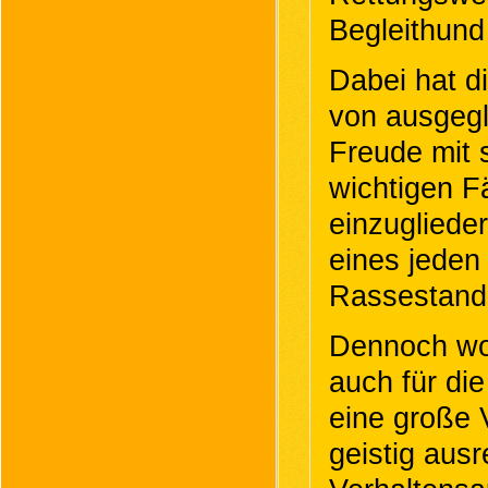
Begleithund 
Dabei hat di
von ausgegl
Freude mit 
wichtigen Fä
einzugliede
eines jeden
Rassestanda
Dennoch wol
auch für di
eine große 
geistig aus