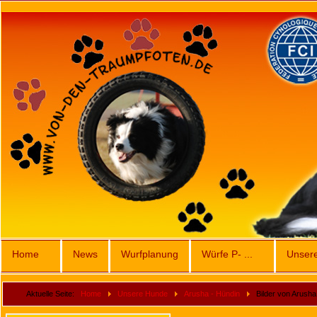
Home
News
Wurfplanung
Würfe P- ...
Unser
Aktuelle Seite:
Home
Unsere Hunde
Arusha - Hündin
Bilder von Arusha