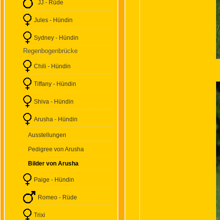
JJ - Rüde
Jules - Hündin
Sydney - Hündin
Regenbogenbrücke
Chili - Hündin
Tiffany - Hündin
Shiva - Hündin
Arusha - Hündin
Ausstellungen
Pedigree von Arusha
Bilder von Arusha
Paige - Hündin
Romeo - Rüde
Trixi