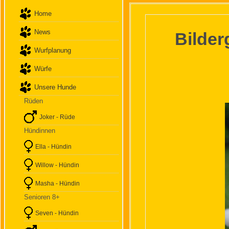
Home
News
Bilder
Wurfplanung
Würfe
Unsere Hunde
Rüden
Joker - Rüde
Hündinnen
Ella - Hündin
Willow - Hündin
Masha - Hündin
Senioren 8+
Seven - Hündin