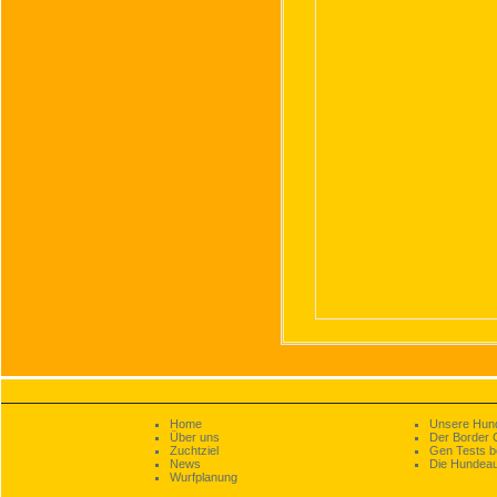
Home
Unsere Hun
Über uns
Der Border C
Zuchtziel
Gen Tests be
News
Die Hundeau
Wurfplanung