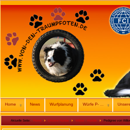
Home
News
Wurfplanung
Würfe P- ...
Unser
Aktuelle Seite:
Home
Unsere Hunde
Willow - Hündin
Pedigree von Will