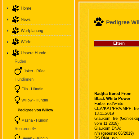
Home
News
Pedigree Wi
Wurfplanung
Würfe
Eltern
Unsere Hunde
Rüden
Joker - Rüde
Hündinnen
Ella - Hündin
Radjha-Eered From
Black-White Power
Willow - Hündin
Farbe: red/white
CEA/KAT/PRA/MPP: fre
Pedigree von Willow
13.11.2019
Glaukom: frei (Goniosko
Masha - Hündin
vom 11.2019)
Glaukom DNA:
Senioren 8+
n/n (getestet 06/2019)
RS DNA: n/n
Seven - Hündin