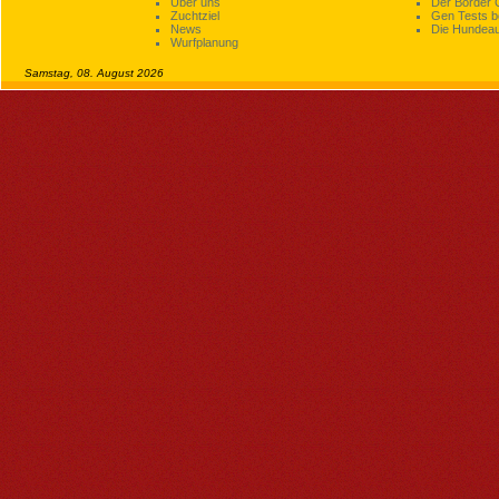
Über uns
Der Border C
Zuchtziel
Gen Tests be
News
Die Hundeau
Wurfplanung
Samstag, 08. August 2026