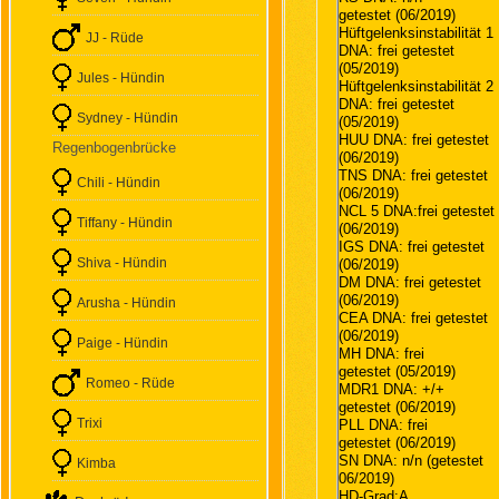
getestet (06/2019)
Hüftgelenksinstabilität 1
JJ - Rüde
DNA: frei getestet
(05/2019)
Jules - Hündin
Hüftgelenksinstabilität 2
DNA: frei getestet
Sydney - Hündin
(05/2019)
HUU DNA: frei getestet
Regenbogenbrücke
(06/2019)
TNS DNA: frei getestet
Chili - Hündin
(06/2019)
NCL 5 DNA:frei getestet
Tiffany - Hündin
(06/2019)
IGS DNA: frei getestet
Shiva - Hündin
(06/2019)
DM DNA: frei getestet
(06/2019)
Arusha - Hündin
CEA DNA: frei getestet
(06/2019)
Paige - Hündin
MH DNA: frei
getestet (05/2019)
Romeo - Rüde
MDR1 DNA: +/+
getestet (06/2019)
Trixi
PLL DNA: frei
getestet (06/2019)
SN DNA: n/n (getestet
Kimba
06/2019)
HD-Grad:A