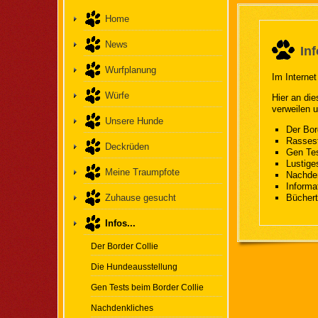
Home
News
In
Wurfplanung
Im Internet
Würfe
Hier an die
verweilen u
Unsere Hunde
Der Bor
Rassest
Deckrüden
Gen Tes
Lustig
Meine Traumpfote
Nachde
Informa
Zuhause gesucht
Büchert
Infos...
Der Border Collie
Die Hundeausstellung
Gen Tests beim Border Collie
Nachdenkliches