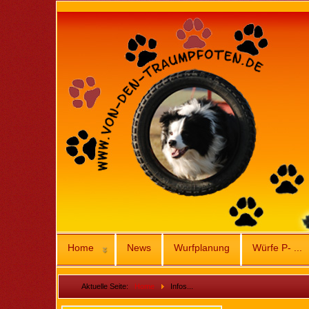
Home
News
Wurfplanung
Würfe P- ...
Aktuelle Seite:
Home
Infos...