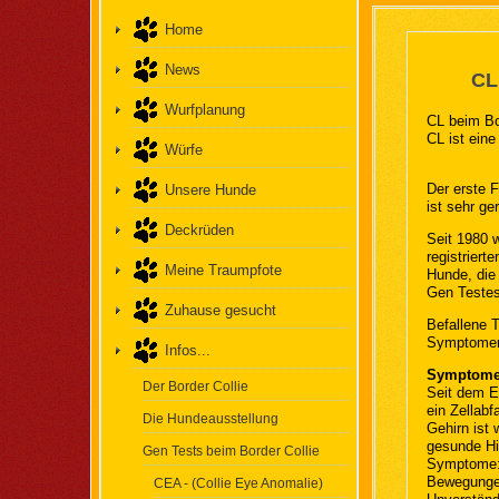
Home
News
CL
Wurfplanung
CL beim Bor
CL ist eine
Würfe
Der erste F
Unsere Hunde
ist sehr ger
Deckrüden
Seit 1980 
registriert
Meine Traumpfote
Hunde, die
Gen Testes
Zuhause gesucht
Befallene T
Symptomen 
Infos...
Symptome 
Der Border Collie
Seit dem E
ein Zellabf
Die Hundeausstellung
Gehirn ist 
gesunde Hi
Gen Tests beim Border Collie
Symptome: 
Bewegungen
CEA - (Collie Eye Anomalie)