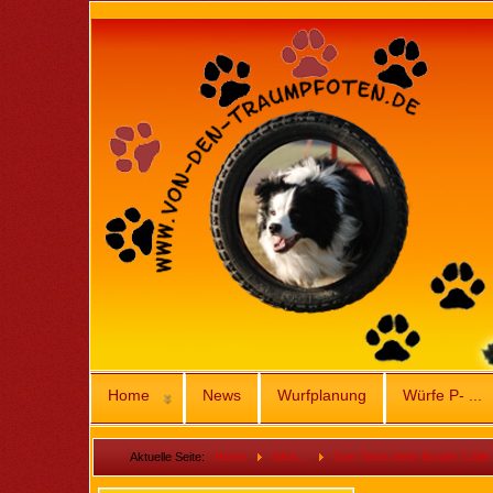
Home
News
Wurfplanung
Würfe P- ...
Aktuelle Seite:
Home
Infos...
Gen Tests beim Border Collie