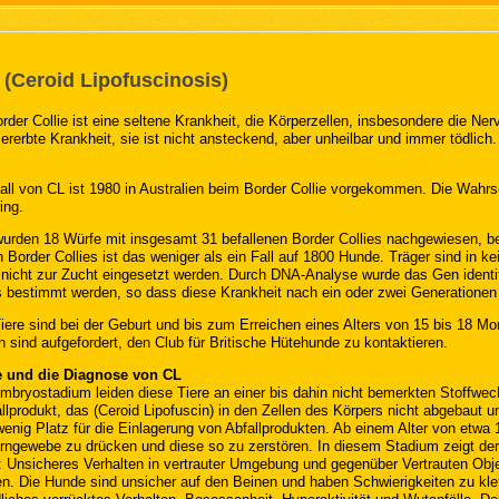
 (Ceroid Lipofuscinosis)
der Collie ist eine seltene Krankheit, die Körperzellen, insbesondere die Ner
 ererbte Krankheit, sie ist nicht ansteckend, aber unheilbar und immer tödlich.
all von CL ist 1980 in Australien beim Border Collie vorgekommen. Die Wahrsc
ing.
wurden 18 Würfe mit insgesamt 31 befallenen Border Collies nachgewiesen, be
en Border Collies ist das weniger als ein Fall auf 1800 Hunde. Träger sind in 
 nicht zur Zucht eingesetzt werden. Durch DNA-Analyse wurde das Gen identif
 bestimmt werden, so dass diese Krankheit nach ein oder zwei Generationen v
iere sind bei der Geburt und bis zum Erreichen eines Alters von 15 bis 18 Mon
sind aufgefordert, den Club für Britische Hütehunde zu kontaktieren.
und die Diagnose von CL
mbryostadium leiden diese Tiere an einer bis dahin nicht bemerkten Stoffwec
allprodukt, das (Ceroid Lipofuscin) in den Zellen des Körpers nicht abgebaut u
wenig Platz für die Einlagerung von Abfallprodukten. Ab einem Alter von etwa
rngewebe zu drücken und diese so zu zerstören. In diesem Stadium zeigt der
Unsicheres Verhalten in vertrauter Umgebung und gegenüber Vertrauten Obj
. Die Hunde sind unsicher auf den Beinen und haben Schwierigkeiten zu klett