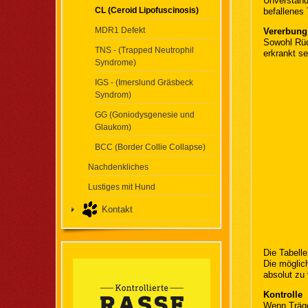
Unverständl
CL (Ceroid Lipofuscinosis)
befallenes 
MDR1 Defekt
Vererbung
Sowohl Rüd
TNS - (Trapped Neutrophil
erkrankt s
Syndrome)
IGS - (Imerslund Gräsbeck
Syndrom)
GG (Goniodysgenesie und
Glaukom)
BCC (Border Collie Collapse)
Nachdenkliches
Lustiges mit Hund
Kontakt
Die Tabelle
Die möglich
absolut zu
Kontrolle
Wenn Träge