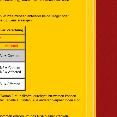
orientierung, Verlust der Stubenreinheit. Kein
en Wurfes müssen entweder beide Träger oder
des CL Gens erzeugen.
iver Vererbung
e
Affected
All = Carriers
1/2 = Carriers
1/2 = Affected
All = Affected
"Normal" ist, risikofrei durchgeführt werden können.
der Tabelle zu finden. Alle anderen Verpaarungen sind
rgenommen werden um das Risiko einer kranken