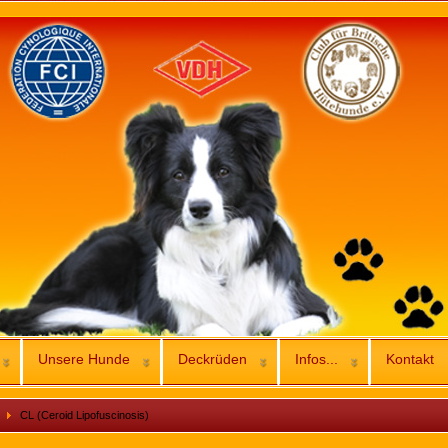
Unsere Hunde
Deckrüden
Infos...
Kontakt
CL (Ceroid Lipofuscinosis)