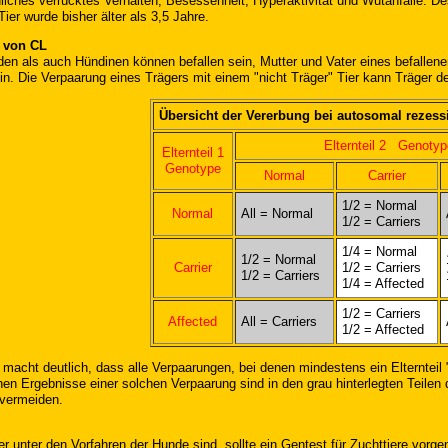
iches verrücktes Verhalten, Besessenheit, Hyperaktivität und Wutanfälle. Des
Tier wurde bisher älter als 3,5 Jahre.
 von CL
en als auch Hündinen können befallen sein, Mutter und Vater eines befallen
ein. Die Verpaarung eines Trägers mit einem "nicht Träger" Tier kann Träger 
Übersicht der Vererbung bei autosomal rezess
Elternteil 2 Genotyp
Elternteil 1
Genotype
Normal
Carrier
1/2 = Normal
Normal
All = Normal
1/2 = Carriers
1/4 = Normal
1/2 = Normal
Carrier
1/2 = Carriers
1/2 = Carriers
1/4 = Affected
1/2 = Carriers
Affected
All = Carriers
1/2 = Affected
 macht deutlich, dass alle Verpaarungen, bei denen mindestens ein Elternteil 
en Ergebnisse einer solchen Verpaarung sind in den grau hinterlegten Teilen 
 vermeiden.
r unter den Vorfahren der Hunde sind, sollte ein Gentest für Zuchttiere vo