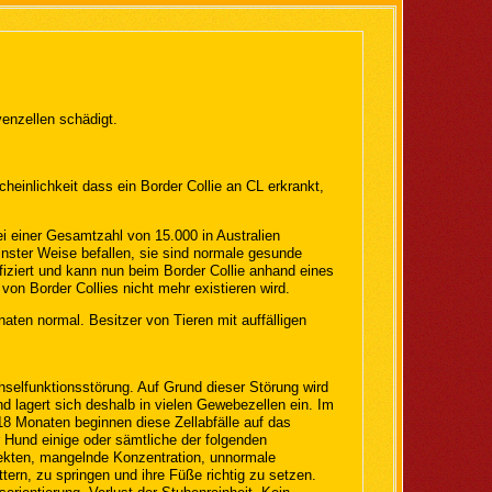
venzellen schädigt.
heinlichkeit dass ein Border Collie an CL erkrankt,
i einer Gesamtzahl von 15.000 in Australien
keinster Weise befallen, sie sind normale gesunde
iziert und kann nun beim Border Collie anhand eines
on Border Collies nicht mehr existieren wird.
aten normal. Besitzer von Tieren mit auffälligen
hselfunktionsstörung. Auf Grund dieser Störung wird
nd lagert sich deshalb in vielen Gewebezellen ein. Im
 18 Monaten beginnen diese Zellabfälle auf das
 Hund einige oder sämtliche der folgenden
ekten, mangelnde Konzentration, unnormale
ern, zu springen und ihre Füße richtig zu setzen.